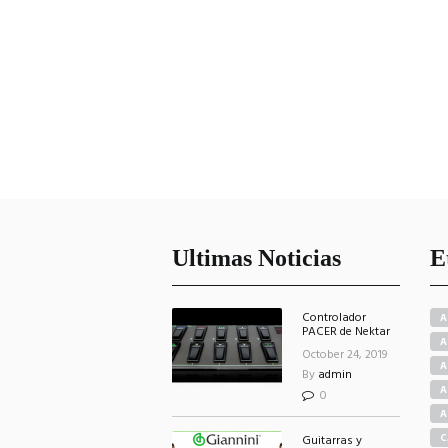
Ultimas Noticias
E
Controlador
A
PACER de Nektar
A
October 24, 2019
A
By
admin
A
0
A
C
Guitarras y