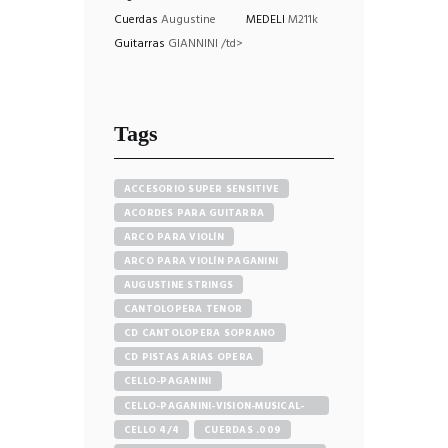
Cuerdas
Augustine
MEDELI
M211k
Guitarras
GIANNINI /td>
Tags
ACCESORIO SUPER SENSITIVE
ACORDES PARA GUITARRA
ARCO PARA VIOLÍN
ARCO PARA VIOLÍN PAGANINI
AUGUSTINE STRINGS
CANTOLOPERA TENOR
CD CANTOLOPERA SOPRANO
CD PISTAS ARIAS OPERA
CELLO-PAGANINI
CELLO-PAGANINI-VISION-MUSICAL-
STORE
CELLO 4/4
CUERDAS .009