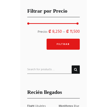
Filtrar por Precio
Precio
Precio
₡ 8,250
₡ 11,500
Precio:
—
mínimo
máximo
FILTRAR
Recién llegados
Flight
Ukuleles
Micrófonos
Blue