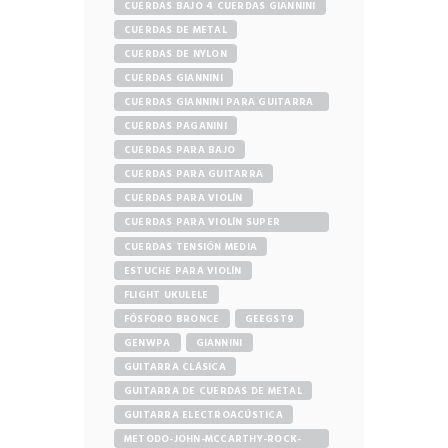
CUERDAS BAJO 4 CUERDAS GIANNINI
CUERDAS DE METAL
CUERDAS DE NYLON
CUERDAS GIANNINI
CUERDAS GIANNINI PARA GUITARRA
ELÉCTRICA
CUERDAS PAGANINI
CUERDAS PARA BAJO
CUERDAS PARA GUITARRA
CUERDAS PARA VIOLÍN
CUERDAS PARA VIOLÍN SUPER
SENSITIVE
CUERDAS TENSIÓN MEDIA
ESTUCHE PARA VIOLÍN
FLIGHT UKULELE
FÓSFORO BRONCE
GEEGST9
GENWPA
GIANNINI
GUITARRA CLÁSICA
GUITARRA DE CUERDAS DE METAL
GUITARRA ELECTROACÚSTICA
METODO-JOHN-MCCARTHY-ROCK-