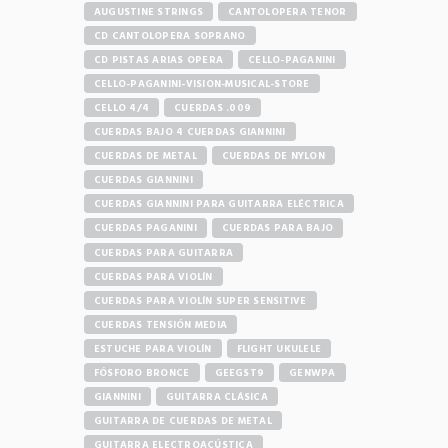
AUGUSTINE STRINGS
CANTOLOPERA TENOR
CD CANTOLOPERA SOPRANO
CD PISTAS ARIAS OPERA
CELLO-PAGANINI
CELLO-PAGANINI-VISION-MUSICAL-STORE
CELLO 4/4
CUERDAS .009
CUERDAS BAJO 4 CUERDAS GIANNINI
CUERDAS DE METAL
CUERDAS DE NYLON
CUERDAS GIANNINI
CUERDAS GIANNINI PARA GUITARRA ELÉCTRICA
CUERDAS PAGANINI
CUERDAS PARA BAJO
CUERDAS PARA GUITARRA
CUERDAS PARA VIOLÍN
CUERDAS PARA VIOLÍN SUPER SENSITIVE
CUERDAS TENSIÓN MEDIA
ESTUCHE PARA VIOLÍN
FLIGHT UKULELE
FÓSFORO BRONCE
GEEGST9
GENWPA
GIANNINI
GUITARRA CLÁSICA
GUITARRA DE CUERDAS DE METAL
GUITARRA ELECTROACÚSTICA