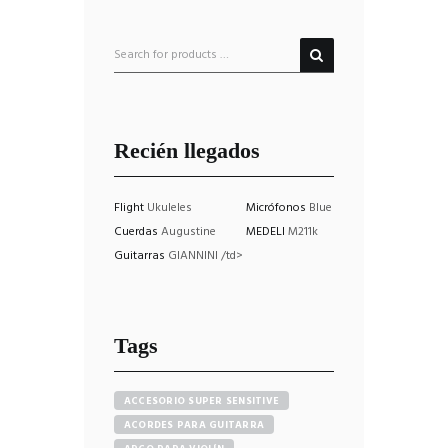
Recién llegados
Flight
Ukuleles
Micrófonos
Blue
Cuerdas
Augustine
MEDELI
M211k
Guitarras
GIANNINI /td>
Tags
ACCESORIO SUPER SENSITIVE
ACORDES PARA GUITARRA