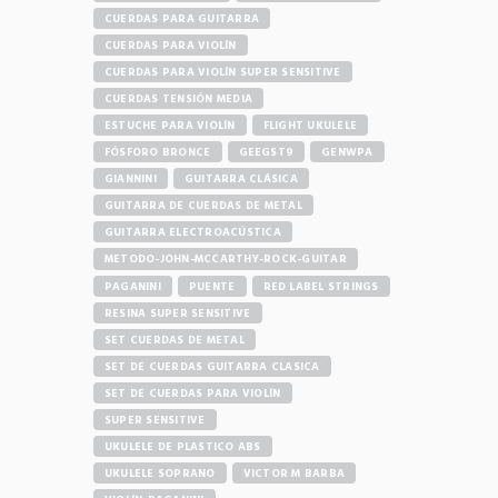
CUERDAS PARA GUITARRA
CUERDAS PARA VIOLÍN
CUERDAS PARA VIOLÍN SUPER SENSITIVE
CUERDAS TENSIÓN MEDIA
ESTUCHE PARA VIOLÍN
FLIGHT UKULELE
FÓSFORO BRONCE
GEEGST9
GENWPA
GIANNINI
GUITARRA CLÁSICA
GUITARRA DE CUERDAS DE METAL
GUITARRA ELECTROACÚSTICA
METODO-JOHN-MCCARTHY-ROCK-GUITAR
PAGANINI
PUENTE
RED LABEL STRINGS
RESINA SUPER SENSITIVE
SET CUERDAS DE METAL
SET DE CUERDAS GUITARRA CLASICA
SET DE CUERDAS PARA VIOLÍN
SUPER SENSITIVE
UKULELE DE PLASTICO ABS
UKULELE SOPRANO
VICTOR M BARBA