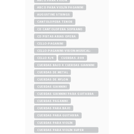
ARCO PARA VIOLÍN
ARCO PARA VIOLÍN PAGANINI
AUGUSTINE STRINGS
CANTOLOPERA TENOR
CD CANTOLOPERA SOPRANO
CD PISTAS ARIAS OPERA
CELLO-PAGANINI
CELLO-PAGANINI-VISION-MUSICAL-
STORE
CELLO 4/4
CUERDAS .009
CUERDAS BAJO 4 CUERDAS GIANNINI
CUERDAS DE METAL
CUERDAS DE NYLON
CUERDAS GIANNINI
CUERDAS GIANNINI PARA GUITARRA
ELÉCTRICA
CUERDAS PAGANINI
CUERDAS PARA BAJO
CUERDAS PARA GUITARRA
CUERDAS PARA VIOLÍN
CUERDAS PARA VIOLÍN SUPER