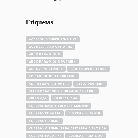
Etiquetas
ACCESORIO SUPER SENSITIVE
ACORDES PARA GUITARRA
ARCO PARA VIOLÍN
ARCO PARA VIOLÍN PAGANINI
AUGUSTINE STRINGS
CANTOLOPERA TENOR
CD CANTOLOPERA SOPRANO
CD PISTAS ARIAS OPERA
CELLO-PAGANINI
CELLO-PAGANINI-VISION-MUSICAL-STORE
CELLO 4/4
CUERDAS .009
CUERDAS BAJO 4 CUERDAS GIANNINI
CUERDAS DE METAL
CUERDAS DE NYLON
CUERDAS GIANNINI
CUERDAS GIANNINI PARA GUITARRA ELÉCTRICA
CUERDAS PAGANINI
CUERDAS PARA BAJO