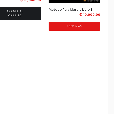
₡
21,000.00
Método Para Ukulele Libro 1
AÑADIR AL
₡
10,000.00
CARRITO
LEER MÁS