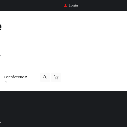
Login
e
n
Contáctenos!
s