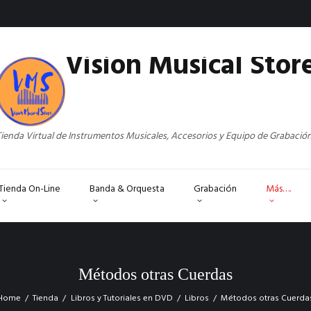
Vision Musical Stor
ienda Virtual de Instrumentos Musicales, Accesorios y Equipo de Grabació
Tienda On-Line
Banda & Orquesta
Grabación
Más….
Métodos otras Cuerdas
Home
Tienda
Libros y Tutoriales en DVD
Libros
Métodos otras Cuerda