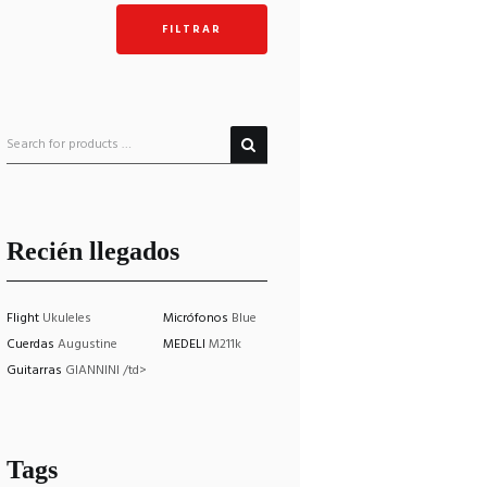
mínimo
máximo
FILTRAR
Recién llegados
Flight
Ukuleles
Micrófonos
Blue
Cuerdas
Augustine
MEDELI
M211k
Guitarras
GIANNINI /td>
Tags