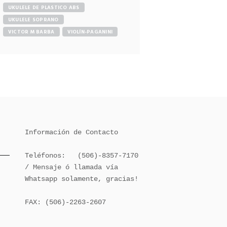
UKULELE DE PLASTICO ABS
UKULELE SOPRANO
VICTOR M BARBA
VIOLÍN-PAGANINI
Información de Contacto

Teléfonos:   (506)-8357-7170 
/ Mensaje ó llamada vía 
Whatsapp solamente, gracias!

FAX: (506)-2263-2607
