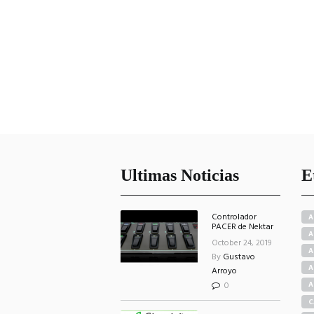
Ultimas Noticias
E
Controlador
A
PACER de Nektar
A
October 24, 2019
A
By
Gustavo
A
Arroyo
0
A
C