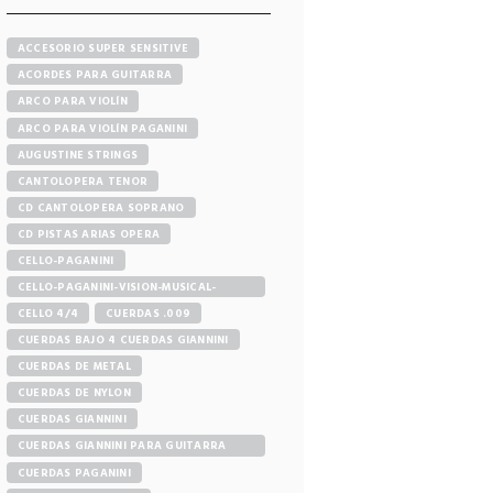
ACCESORIO SUPER SENSITIVE
ACORDES PARA GUITARRA
ARCO PARA VIOLÍN
ARCO PARA VIOLÍN PAGANINI
AUGUSTINE STRINGS
CANTOLOPERA TENOR
CD CANTOLOPERA SOPRANO
CD PISTAS ARIAS OPERA
CELLO-PAGANINI
CELLO-PAGANINI-VISION-MUSICAL-
STORE
CELLO 4/4
CUERDAS .009
CUERDAS BAJO 4 CUERDAS GIANNINI
CUERDAS DE METAL
CUERDAS DE NYLON
CUERDAS GIANNINI
CUERDAS GIANNINI PARA GUITARRA
ELÉCTRICA
CUERDAS PAGANINI