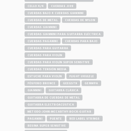
CELLO 4/4
CUERDAS .009
CUERDAS BAJO 4 CUERDAS GIANNINI
CUERDAS DE METAL
CUERDAS DE NYLON
CUERDAS GIANNINI
CUERDAS GIANNINI PARA GUITARRA ELÉCTRICA
CUERDAS PAGANINI
CUERDAS PARA BAJO
CUERDAS PARA GUITARRA
CUERDAS PARA VIOLÍN
CUERDAS PARA VIOLÍN SUPER SENSITIVE
CUERDAS TENSIÓN MEDIA
ESTUCHE PARA VIOLÍN
FLIGHT UKULELE
FÓSFORO BRONCE
GEEGST9
GENWPA
GIANNINI
GUITARRA CLÁSICA
GUITARRA DE CUERDAS DE METAL
GUITARRA ELECTROACÚSTICA
METODO-JOHN-MCCARTHY-ROCK-GUITAR
PAGANINI
PUENTE
RED LABEL STRINGS
RESINA SUPER SENSITIVE