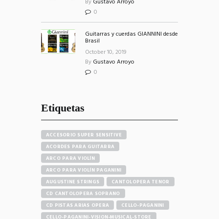
By
Gustavo Arroyo
0
Guitarras y cuerdas GIANNINI desde
Brasil
October 10, 2019
By
Gustavo Arroyo
0
Etiquetas
ACCESORIO SUPER SENSITIVE
ACORDES PARA GUITARRA
ARCO PARA VIOLÍN
ARCO PARA VIOLÍN PAGANINI
AUGUSTINE STRINGS
CANTOLOPERA TENOR
CD CANTOLOPERA SOPRANO
CD PISTAS ARIAS OPERA
CELLO-PAGANINI
CELLO-PAGANINI-VISION-MUSICAL-STORE