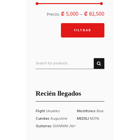
Precio
Precio
₡ 5,000
₡ 82,500
Precio:
—
mínimo
máximo
FILTRAR
Recién llegados
Flight
Ukuleles
Micrófonos
Blue
Cuerdas
Augustine
MEDELI
M211k
Guitarras
GIANNINI /td>