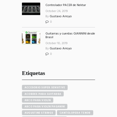
Controlador PACER de Nektar
October 24, 2019
By
Gustavo Arroyo
0
Guitarras y cuerdas GIANNINI desde
Brasil
October 10, 2019
By
Gustavo Arroyo
0
Etiquetas
ACCESORIO SUPER SENSITIVE
ACORDES PARA GUITARRA
ARCO PARA VIOLÍN
ARCO PARA VIOLÍN PAGANINI
AUGUSTINE STRINGS
CANTOLOPERA TENOR