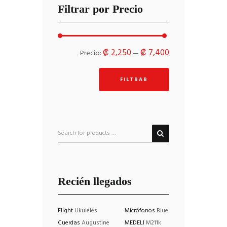
Filtrar por Precio
Precio
Precio
₡ 2,250
₡ 7,400
Precio:
—
mínimo
máximo
FILTRAR
Recién llegados
Flight
Ukuleles
Micrófonos
Blue
Cuerdas
Augustine
MEDELI
M211k