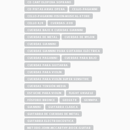
CD CANTOLOPERA SOPRANO
CD PISTAS ARIAS OPERA
CELLO-PAGANINI
CELLO-PAGANINI-VISION-MUSICAL-STORE
CELLO 4/4
CUERDAS .009
CUERDAS BAJO 4 CUERDAS GIANNINI
CUERDAS DE METAL
CUERDAS DE NYLON
CUERDAS GIANNINI
CUERDAS GIANNINI PARA GUITARRA ELÉCTRICA
CUERDAS PAGANINI
CUERDAS PARA BAJO
CUERDAS PARA GUITARRA
CUERDAS PARA VIOLÍN
CUERDAS PARA VIOLÍN SUPER SENSITIVE
CUERDAS TENSIÓN MEDIA
ESTUCHE PARA VIOLÍN
FLIGHT UKULELE
FÓSFORO BRONCE
GEEGST9
GENWPA
GIANNINI
GUITARRA CLÁSICA
GUITARRA DE CUERDAS DE METAL
GUITARRA ELECTROACÚSTICA
METODO-JOHN-MCCARTHY-ROCK-GUITAR