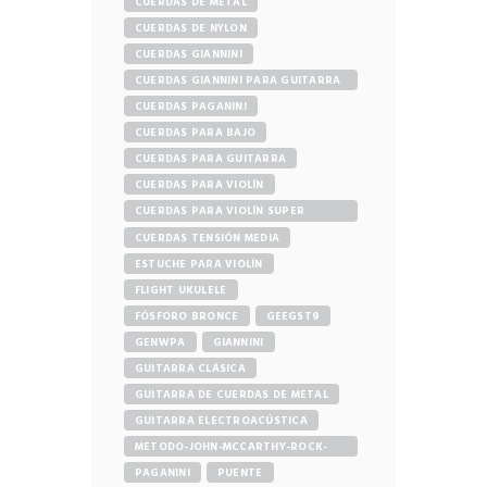
CUERDAS DE METAL
CUERDAS DE NYLON
CUERDAS GIANNINI
CUERDAS GIANNINI PARA GUITARRA
ELÉCTRICA
CUERDAS PAGANINI
CUERDAS PARA BAJO
CUERDAS PARA GUITARRA
CUERDAS PARA VIOLÍN
CUERDAS PARA VIOLÍN SUPER
SENSITIVE
CUERDAS TENSIÓN MEDIA
ESTUCHE PARA VIOLÍN
FLIGHT UKULELE
FÓSFORO BRONCE
GEEGST9
GENWPA
GIANNINI
GUITARRA CLÁSICA
GUITARRA DE CUERDAS DE METAL
GUITARRA ELECTROACÚSTICA
METODO-JOHN-MCCARTHY-ROCK-
GUITAR
PAGANINI
PUENTE