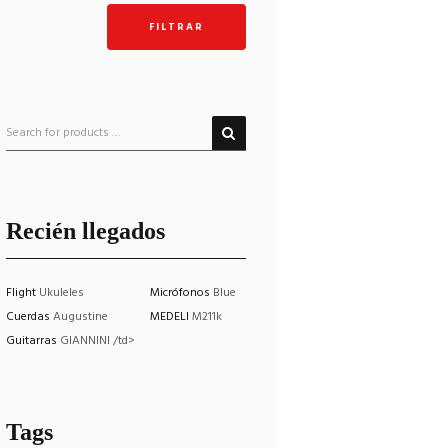
mínimo
máximo
FILTRAR
Recién llegados
Flight
Ukuleles
Micrófonos
Blue
Cuerdas
Augustine
MEDELI
M211k
Guitarras
GIANNINI /td>
Tags