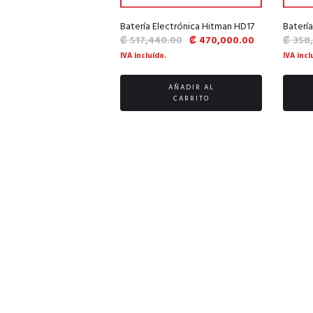
Batería Electrónica Hitman HD17
Baterí
El
El
₡
517,440.00
₡
470,000.00
₡
358
precio
precio
IVA incluído.
IVA incl
original
actual
era:
es:
AÑADIR AL
₡ 517,440.00.
₡ 470,000.0
CARRITO