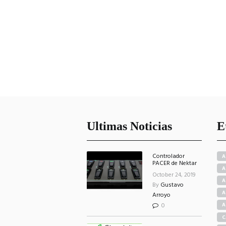
Ultimas Noticias
E
Controlador
A
PACER de Nektar
A
October 24, 2019
A
By
Gustavo
A
Arroyo
0
A
C