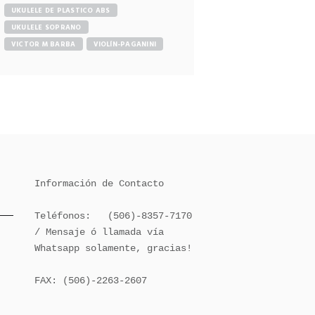
UKULELE DE PLASTICO ABS
UKULELE SOPRANO
VICTOR M BARBA
VIOLÍN-PAGANINI
Información de Contacto

Teléfonos:   (506)-8357-7170 
/ Mensaje ó llamada vía 
Whatsapp solamente, gracias!

FAX: (506)-2263-2607
