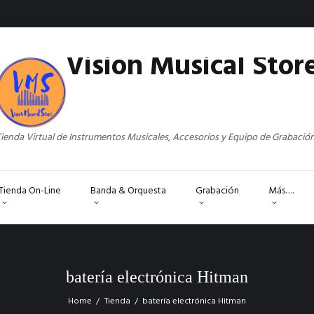
Vision Musical Stor
ienda Virtual de Instrumentos Musicales, Accesorios y Equipo de Grabació
Tienda On-Line
Banda & Orquesta
Grabación
Más….
batería electrónica Hitman
Home
Tienda
batería electrónica Hitman