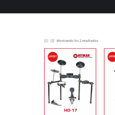
Mostrando los 2 resultados
¡OFERT
¡OFE
A!
A!