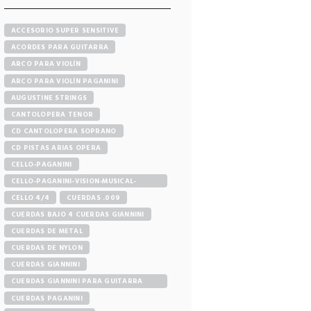
ACCESORIO SUPER SENSITIVE
ACORDES PARA GUITARRA
ARCO PARA VIOLÍN
ARCO PARA VIOLÍN PAGANINI
AUGUSTINE STRINGS
CANTOLOPERA TENOR
CD CANTOLOPERA SOPRANO
CD PISTAS ARIAS OPERA
CELLO-PAGANINI
CELLO-PAGANINI-VISION-MUSICAL-
STORE
CELLO 4/4
CUERDAS .009
CUERDAS BAJO 4 CUERDAS GIANNINI
CUERDAS DE METAL
CUERDAS DE NYLON
CUERDAS GIANNINI
CUERDAS GIANNINI PARA GUITARRA
ELÉCTRICA
CUERDAS PAGANINI