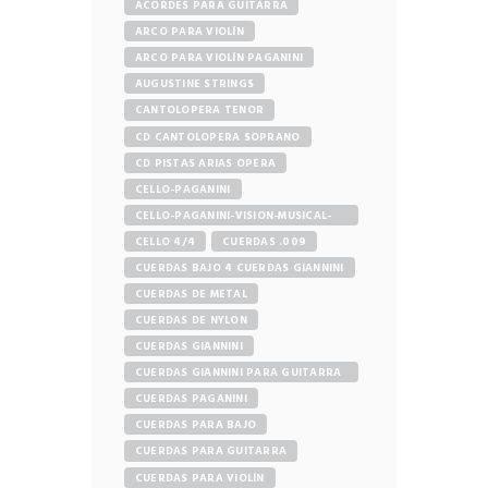
ACORDES PARA GUITARRA
ARCO PARA VIOLÍN
ARCO PARA VIOLÍN PAGANINI
AUGUSTINE STRINGS
CANTOLOPERA TENOR
CD CANTOLOPERA SOPRANO
CD PISTAS ARIAS OPERA
CELLO-PAGANINI
CELLO-PAGANINI-VISION-MUSICAL-
STORE
CELLO 4/4
CUERDAS .009
CUERDAS BAJO 4 CUERDAS GIANNINI
CUERDAS DE METAL
CUERDAS DE NYLON
CUERDAS GIANNINI
CUERDAS GIANNINI PARA GUITARRA
ELÉCTRICA
CUERDAS PAGANINI
CUERDAS PARA BAJO
CUERDAS PARA GUITARRA
CUERDAS PARA VIOLÍN