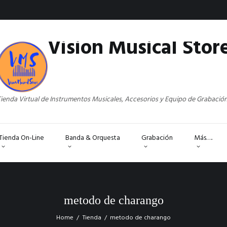
Vision Musical Stor
ienda Virtual de Instrumentos Musicales, Accesorios y Equipo de Grabació
Tienda On-Line
Banda & Orquesta
Grabación
Más….
metodo de charango
Home
Tienda
metodo de charango