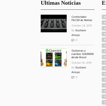
Ultimas Noticias
E
Controlador
A
PACER de Nektar
A
October 24, 2019
A
By
Gustavo
A
Arroyo
0
A
C
Guitarras y
C
cuerdas GIANNINI
C
desde Brasil
October 10, 2019
C
By
Gustavo
C
Arroyo
S
C
0
C
C
C
C
C