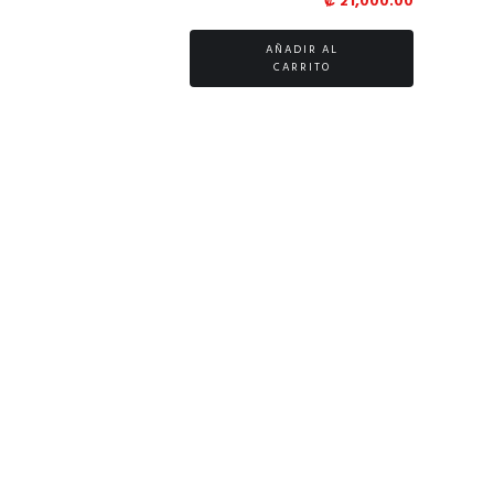
₡
21,000.00
AÑADIR AL
CARRITO