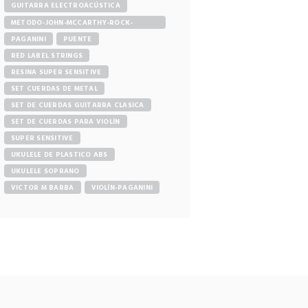
GUITARRA ELECTROACÚSTICA
METODO-JOHN-MCCARTHY-ROCK-
GUITAR
PAGANINI
PUENTE
RED LABEL STRINGS
RESINA SUPER SENSITIVE
SET CUERDAS DE METAL
SET DE CUERDAS GUITARRA CLASICA
SET DE CUERDAS PARA VIOLÍN
SUPER SENSITIVE
UKULELE DE PLASTICO ABS
UKULELE SOPRANO
VICTOR M BARBA
VIOLÍN-PAGANINI