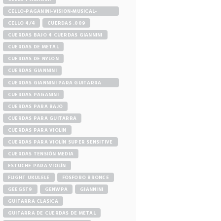
CELLO-PAGANINI-VISION-MUSICAL-
STORE
CELLO 4/4
CUERDAS .009
CUERDAS BAJO 4 CUERDAS GIANNINI
CUERDAS DE METAL
CUERDAS DE NYLON
CUERDAS GIANNINI
CUERDAS GIANNINI PARA GUITARRA
ELÉCTRICA
CUERDAS PAGANINI
CUERDAS PARA BAJO
CUERDAS PARA GUITARRA
CUERDAS PARA VIOLÍN
CUERDAS PARA VIOLÍN SUPER SENSITIVE
CUERDAS TENSIÓN MEDIA
ESTUCHE PARA VIOLÍN
FLIGHT UKULELE
FÓSFORO BRONCE
GEEGST9
GENWPA
GIANNINI
GUITARRA CLÁSICA
GUITARRA DE CUERDAS DE METAL