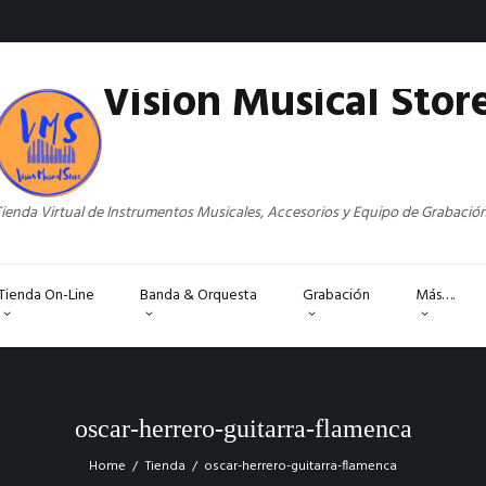
Vision Musical Stor
ienda Virtual de Instrumentos Musicales, Accesorios y Equipo de Grabació
Tienda On-Line
Banda & Orquesta
Grabación
Más….
oscar-herrero-guitarra-flamenca
Home
Tienda
oscar-herrero-guitarra-flamenca