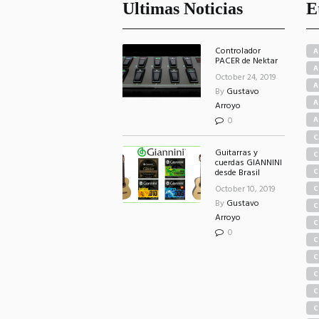
Ultimas Noticias
E
Controlador
A
PACER de Nektar
A
October 24, 2019
A
By
Gustavo
A
Arroyo
0
A
C
Guitarras y
C
cuerdas GIANNINI
C
desde Brasil
October 10, 2019
C
By
Gustavo
C
Arroyo
S
C
0
C
C
C
C
C