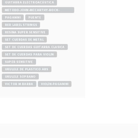
GUITARRA ELECTROACÚSTICA
METODO-JOHN-MCCARTHY-ROCK-
GUITAR
PAGANINI
PUENTE
RED LABEL STRINGS
RESINA SUPER SENSITIVE
SET CUERDAS DE METAL
SET DE CUERDAS GUITARRA CLASICA
SET DE CUERDAS PARA VIOLÍN
SUPER SENSITIVE
UKULELE DE PLASTICO ABS
UKULELE SOPRANO
VICTOR M BARBA
VIOLÍN-PAGANINI