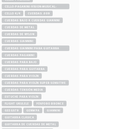
CELLO-PAGANINI-VISION-MUSICAL-
STORE
CELLO 4/4
CUERDAS .009
CUERDAS BAJO 4 CUERDAS GIANNINI
CUERDAS DE METAL
CUERDAS DE NYLON
CUERDAS GIANNINI
CUERDAS GIANNINI PARA GUITARRA
ELÉCTRICA
CUERDAS PAGANINI
CUERDAS PARA BAJO
CUERDAS PARA GUITARRA
CUERDAS PARA VIOLÍN
CUERDAS PARA VIOLÍN SUPER SENSITIVE
CUERDAS TENSIÓN MEDIA
ESTUCHE PARA VIOLÍN
FLIGHT UKULELE
FÓSFORO BRONCE
GEEGST9
GENWPA
GIANNINI
GUITARRA CLÁSICA
GUITARRA DE CUERDAS DE METAL