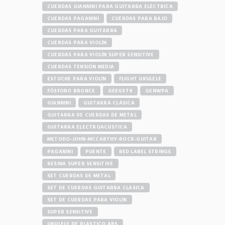
CUERDAS GIANNINI PARA GUITARRA ELÉCTRICA
CUERDAS PAGANINI
CUERDAS PARA BAJO
CUERDAS PARA GUITARRA
CUERDAS PARA VIOLÍN
CUERDAS PARA VIOLÍN SUPER SENSITIVE
CUERDAS TENSIÓN MEDIA
ESTUCHE PARA VIOLÍN
FLIGHT UKULELE
FÓSFORO BRONCE
GEEGST9
GENWPA
GIANNINI
GUITARRA CLÁSICA
GUITARRA DE CUERDAS DE METAL
GUITARRA ELECTROACÚSTICA
METODO-JOHN-MCCARTHY-ROCK-GUITAR
PAGANINI
PUENTE
RED LABEL STRINGS
RESINA SUPER SENSITIVE
SET CUERDAS DE METAL
SET DE CUERDAS GUITARRA CLASICA
SET DE CUERDAS PARA VIOLÍN
SUPER SENSITIVE
UKULELE DE PLASTICO ABS