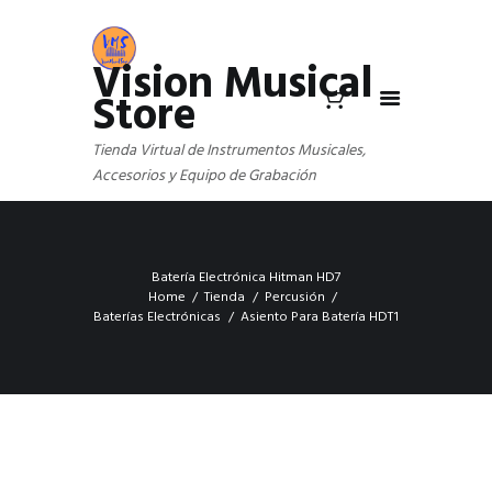
Vision Musical
Store
Tienda Virtual de Instrumentos Musicales,
Accesorios y Equipo de Grabación
Batería Electrónica Hitman HD7
Home
Tienda
Percusión
Baterías Electrónicas
Asiento Para Batería HDT1