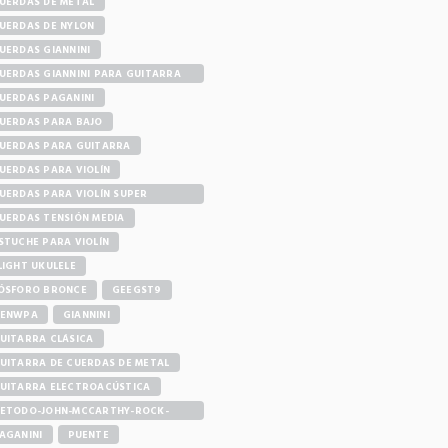
UERDAS DE METAL
UERDAS DE NYLON
UERDAS GIANNINI
UERDAS GIANNINI PARA GUITARRA
LÉCTRICA
UERDAS PAGANINI
UERDAS PARA BAJO
UERDAS PARA GUITARRA
UERDAS PARA VIOLÍN
UERDAS PARA VIOLÍN SUPER
ENSITIVE
UERDAS TENSIÓN MEDIA
STUCHE PARA VIOLÍN
LIGHT UKULELE
ÓSFORO BRONCE
GEEGST9
ENWPA
GIANNINI
UITARRA CLÁSICA
UITARRA DE CUERDAS DE METAL
UITARRA ELECTROACÚSTICA
ETODO-JOHN-MCCARTHY-ROCK-
UITAR
AGANINI
PUENTE