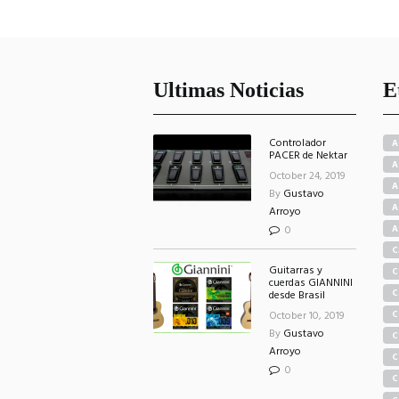
Ultimas Noticias
E
Controlador
A
PACER de Nektar
A
October 24, 2019
A
By
Gustavo
A
Arroyo
0
A
C
Guitarras y
C
cuerdas GIANNINI
C
desde Brasil
October 10, 2019
C
By
Gustavo
C
Arroyo
S
C
0
C