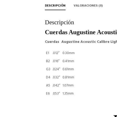
DESCRIPCIÓN
VALORACIONES (0)
Descripción
Cuerdas Augustine Acousti
Cuerdas Augustine Acoustic Calibre Ligh
E1
.012”
0.30mm
B2
.016”
0.41mm
G3
.024”
0.61mm
D4
.032”
0.81mm
A5
.042”
1.07mm
E6
.053”
1.35mm