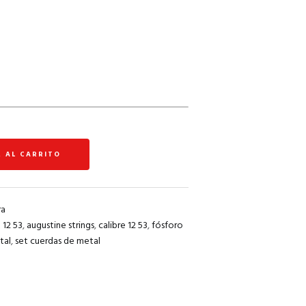
R AL CARRITO
ra
 12 53
,
augustine strings
,
calibre 12 53
,
fósforo
tal
,
set cuerdas de metal