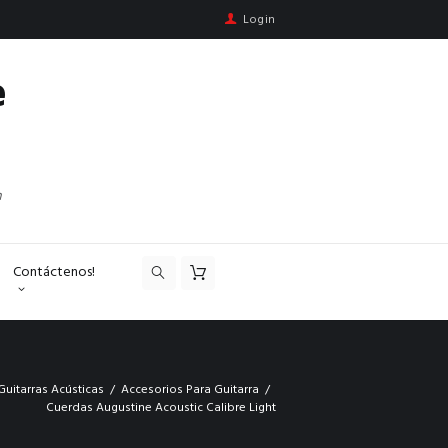
Login
e
n
Contáctenos!
Guitarras Acústicas
Accesorios Para Guitarra
Cuerdas Augustine Acoustic Calibre Light