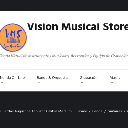
Vision Musical Stor
ienda Virtual de Instrumentos Musicales, Accesorios y Equipo de Grabació
Tienda On-Line
Banda & Orquesta
Grabación
Más….
Cuerdas Augustine Acoustic Calibre Medium
Home
Tienda
Guitarras