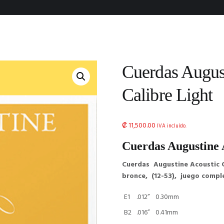
Cuerdas Augus
Calibre Light
₡
11,500.00
IVA incluído.
Cuerdas Augustine 
Cuerdas Augustine Acoustic Ca
bronce, (12-53), juego compl
E1
.012”
0.30mm
B2
.016”
0.41mm