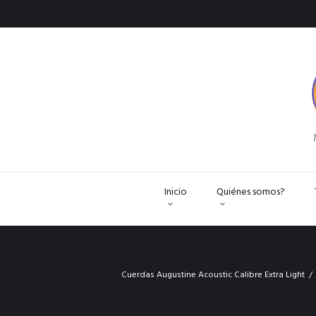
T
Inicio
Quiénes somos?
Cuerdas Augustine Acoustic Calibre Extra Light