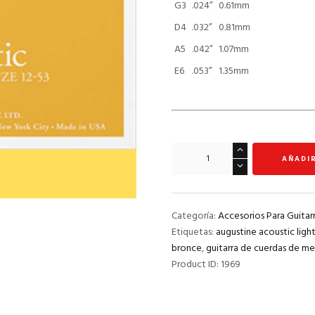
G3
.024”
0.61mm
D4
.032”
0.81mm
A5
.042”
1.07mm
E6
.053”
1.35mm
Cuerdas
AÑADI
Augustine
Acoustic
Calibre
Light
Categoría:
Accesorios Para Guitar
cantidad
Etiquetas:
augustine acoustic light
bronce
,
guitarra de cuerdas de me
Product ID:
1969