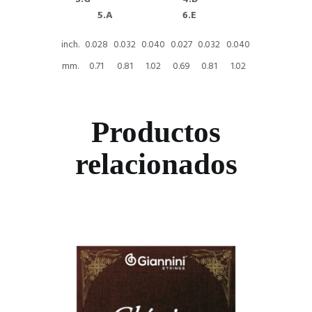
5.A 6.E
inch.
0.028
0.032
0.040
0.027
0.032
0.040
mm.
0.71
0.81
1.02
0.69
0.81
1.02
Productos
relacionados