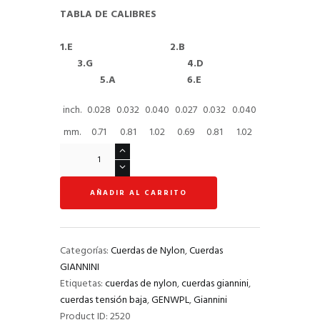
TABLA DE CALIBRES
1.E 2.B
3.G 4.D
5.A 6.E
inch.
0.028
0.032
0.040
0.027
0.032
0.040
mm.
0.71
0.81
1.02
0.69
0.81
1.02
Cuerdas
De
Nylon
AÑADIR AL CARRITO
Clássico
GENWPL
cantidad
Categorías:
Cuerdas de Nylon
,
Cuerdas
GIANNINI
Etiquetas:
cuerdas de nylon
,
cuerdas giannini
,
cuerdas tensión baja
,
GENWPL
,
Giannini
Product ID:
2520