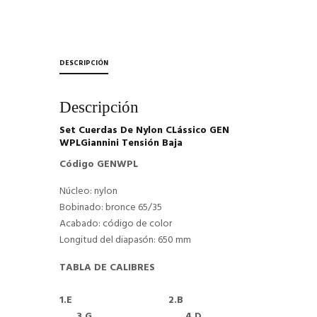
DESCRIPCIÓN
Descripción
Set Cuerdas De Nylon CLássico GEN
WPLGiannini Tensión Baja
Código GENWPL
Núcleo: nylon
Bobinado: bronce 65/35
Acabado: código de color
Longitud del diapasón: 650 mm
TABLA DE CALIBRES
1.E 2.B
3.G 4.D