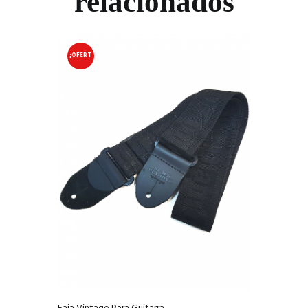
relacionados
¡OFERT
A!