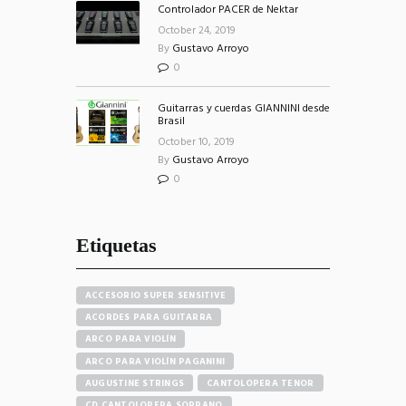
Controlador PACER de Nektar
October 24, 2019
By
Gustavo Arroyo
0
Guitarras y cuerdas GIANNINI desde
Brasil
October 10, 2019
By
Gustavo Arroyo
0
Etiquetas
ACCESORIO SUPER SENSITIVE
ACORDES PARA GUITARRA
ARCO PARA VIOLÍN
ARCO PARA VIOLÍN PAGANINI
AUGUSTINE STRINGS
CANTOLOPERA TENOR
CD CANTOLOPERA SOPRANO