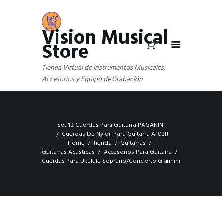
Vision Musical
Store
Tienda Virtual de Instrumentos Musicales,
Accesorios y Equipo de Grabación
Set 12 Cuerdas Para Guitarra PAGANINI
Cuerdas De Nylon Para Guitarra A103H
Home
Tienda
Guitarras
Guitarras Acústicas
Accesorios Para Guitarra
Cuerdas Para Ukulele Soprano/Concierto Giannini