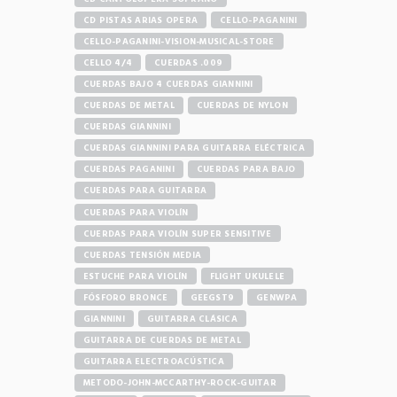
CD PISTAS ARIAS OPERA
CELLO-PAGANINI
CELLO-PAGANINI-VISION-MUSICAL-STORE
CELLO 4/4
CUERDAS .009
CUERDAS BAJO 4 CUERDAS GIANNINI
CUERDAS DE METAL
CUERDAS DE NYLON
CUERDAS GIANNINI
CUERDAS GIANNINI PARA GUITARRA ELÉCTRICA
CUERDAS PAGANINI
CUERDAS PARA BAJO
CUERDAS PARA GUITARRA
CUERDAS PARA VIOLÍN
CUERDAS PARA VIOLÍN SUPER SENSITIVE
CUERDAS TENSIÓN MEDIA
ESTUCHE PARA VIOLÍN
FLIGHT UKULELE
FÓSFORO BRONCE
GEEGST9
GENWPA
GIANNINI
GUITARRA CLÁSICA
GUITARRA DE CUERDAS DE METAL
GUITARRA ELECTROACÚSTICA
METODO-JOHN-MCCARTHY-ROCK-GUITAR