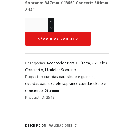
Soprano: 347mm / 1366” Concert: 381mm
/ 15”
Cuerdas
Para
Ukulele
AÑADIR AL CARRITO
Soprano/Concierto
Giannini
cantidad
Categorías:
Accesorios Para Guitarra
,
Ukuleles
Concierto
,
Ukuleles Soprano
Etiquetas:
cuerdas para ukulele giannini
,
cuerdas para ukulele soprano
,
cuerdas ukulele
concierto
,
Giannini
Product ID:
2543
DESCRIPCIÓN
VALORACIONES (0)