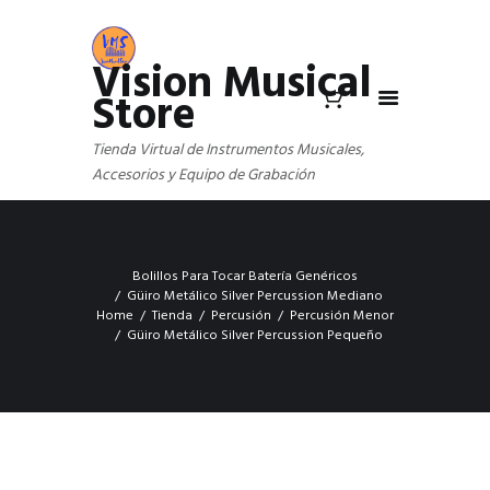
Vision Musical
Store
Tienda Virtual de Instrumentos Musicales,
Accesorios y Equipo de Grabación
Bolillos Para Tocar Batería Genéricos
Güiro Metálico Silver Percussion Mediano
Home
Tienda
Percusión
Percusión Menor
Güiro Metálico Silver Percussion Pequeño