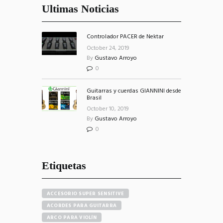
Ultimas Noticias
Controlador PACER de Nektar
October 24, 2019
By
Gustavo Arroyo
0
Guitarras y cuerdas GIANNINI desde
Brasil
October 10, 2019
By
Gustavo Arroyo
0
Etiquetas
ACCESORIO SUPER SENSITIVE
ACORDES PARA GUITARRA
ARCO PARA VIOLÍN