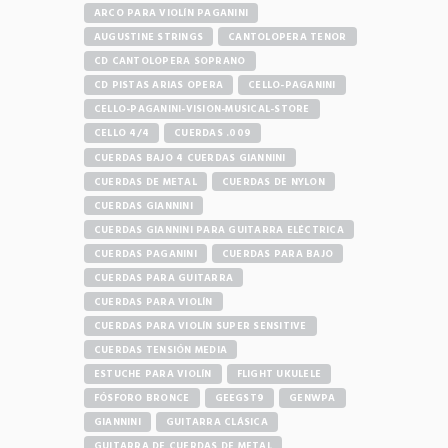
ARCO PARA VIOLÍN PAGANINI
AUGUSTINE STRINGS
CANTOLOPERA TENOR
CD CANTOLOPERA SOPRANO
CD PISTAS ARIAS OPERA
CELLO-PAGANINI
CELLO-PAGANINI-VISION-MUSICAL-STORE
CELLO 4/4
CUERDAS .009
CUERDAS BAJO 4 CUERDAS GIANNINI
CUERDAS DE METAL
CUERDAS DE NYLON
CUERDAS GIANNINI
CUERDAS GIANNINI PARA GUITARRA ELÉCTRICA
CUERDAS PAGANINI
CUERDAS PARA BAJO
CUERDAS PARA GUITARRA
CUERDAS PARA VIOLÍN
CUERDAS PARA VIOLÍN SUPER SENSITIVE
CUERDAS TENSIÓN MEDIA
ESTUCHE PARA VIOLÍN
FLIGHT UKULELE
FÓSFORO BRONCE
GEEGST9
GENWPA
GIANNINI
GUITARRA CLÁSICA
GUITARRA DE CUERDAS DE METAL