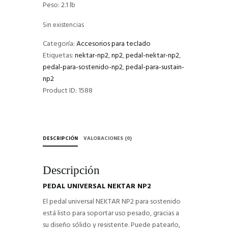
Peso: 2.1 lb
Sin existencias
Categoría:
Accesorios para teclado
Etiquetas:
nektar-np2
,
np2
,
pedal-nektar-np2
,
pedal-para-sostenido-np2
,
pedal-para-sustain-
np2
Product ID:
1588
DESCRIPCIÓN
VALORACIONES (0)
Descripción
PEDAL UNIVERSAL NEKTAR NP2
El pedal universal NEKTAR NP2 para sostenido
está listo para soportar uso pesado, gracias a
su diseño sólido y resistente. Puede patearlo,