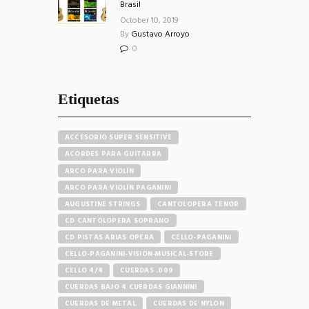
Brasil
October 10, 2019
By
Gustavo Arroyo
0
Etiquetas
ACCESORIO SUPER SENSITIVE
ACORDES PARA GUITARRA
ARCO PARA VIOLÍN
ARCO PARA VIOLÍN PAGANINI
AUGUSTINE STRINGS
CANTOLOPERA TENOR
CD CANTOLOPERA SOPRANO
CD PISTAS ARIAS OPERA
CELLO-PAGANINI
CELLO-PAGANINI-VISION-MUSICAL-STORE
CELLO 4/4
CUERDAS .009
CUERDAS BAJO 4 CUERDAS GIANNINI
CUERDAS DE METAL
CUERDAS DE NYLON