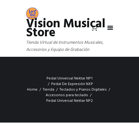
Vision Musical
Store
Tienda Virtual de Instrumentos Musicales,
Accesorios y Equipo de Grabación
Pedal Universal Nektar NP1
Pedal De Expresión NXP
Home
Tienda
Teclados y Pianos Digitales
Accesorios para teclado
Pedal Universal Nektar NP2