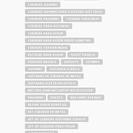
CUERDAS GIANNINI
CUERDAS GIANNINI PARA GUITARRA ELÉCTRICA
CUERDAS PAGANINI
CUERDAS PARA BAJO
CUERDAS PARA GUITARRA
CUERDAS PARA VIOLÍN
CUERDAS PARA VIOLÍN SUPER SENSITIVE
CUERDAS TENSIÓN MEDIA
ESTUCHE PARA VIOLÍN
FLIGHT UKULELE
FÓSFORO BRONCE
GEEGST9
GENWPA
GIANNINI
GUITARRA CLÁSICA
GUITARRA DE CUERDAS DE METAL
GUITARRA ELECTROACÚSTICA
METODO-JOHN-MCCARTHY-ROCK-GUITAR
PAGANINI
PUENTE
RED LABEL STRINGS
RESINA SUPER SENSITIVE
SET CUERDAS DE METAL
SET DE CUERDAS GUITARRA CLASICA
SET DE CUERDAS PARA VIOLÍN