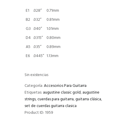
E1
.028”
0.71mm
B2
.032”
0.81mm
G3
.040”
1.01mm
D4
.0315”
0.80mm
A5
.035”
0.89mm
E6
.0445”
1.13mm
Sin existencias
Categoría:
Accesorios Para Guitarra
Etiquetas:
augustine classic gold
,
augustine
strings
,
cuerdas para guitarra
,
guitarra clásica
,
set de cuerdas guitarra clasica
Product ID:
1959