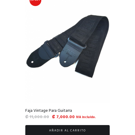
¡OFERT
A!
Faja Vintage Para Guitarra
El
El
₡
11,000.00
₡
7,000.00
IVA incluído.
precio
precio
original
actual
AÑADIR AL CARRITO