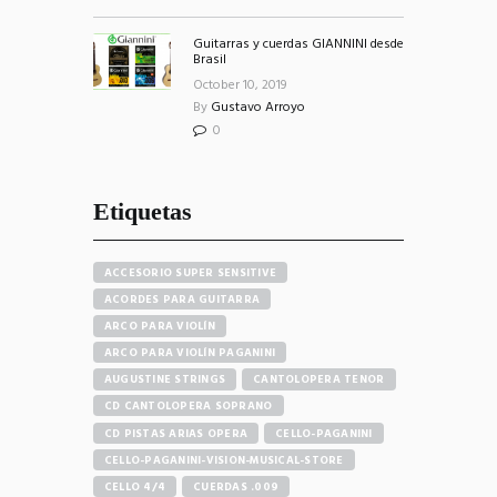
Guitarras y cuerdas GIANNINI desde
Brasil
October 10, 2019
By
Gustavo Arroyo
0
Etiquetas
ACCESORIO SUPER SENSITIVE
ACORDES PARA GUITARRA
ARCO PARA VIOLÍN
ARCO PARA VIOLÍN PAGANINI
AUGUSTINE STRINGS
CANTOLOPERA TENOR
CD CANTOLOPERA SOPRANO
CD PISTAS ARIAS OPERA
CELLO-PAGANINI
CELLO-PAGANINI-VISION-MUSICAL-STORE
CELLO 4/4
CUERDAS .009