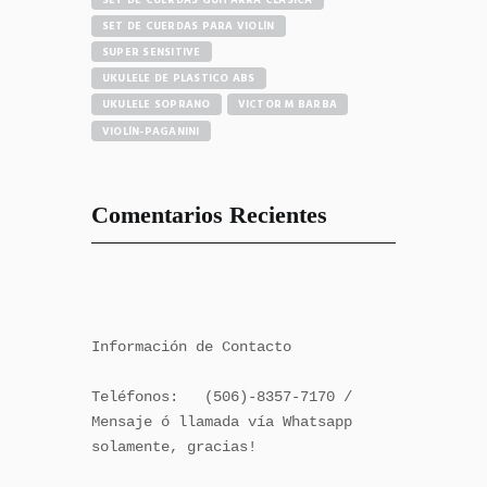
SET DE CUERDAS GUITARRA CLASICA
SET DE CUERDAS PARA VIOLÍN
SUPER SENSITIVE
UKULELE DE PLASTICO ABS
UKULELE SOPRANO
VICTOR M BARBA
VIOLÍN-PAGANINI
Comentarios Recientes
Información de Contacto

Teléfonos:   (506)-8357-7170 / 
Mensaje ó llamada vía Whatsapp 
solamente, gracias!
