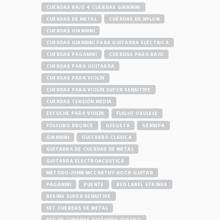
CUERDAS BAJO 4 CUERDAS GIANNINI
CUERDAS DE METAL
CUERDAS DE NYLON
CUERDAS GIANNINI
CUERDAS GIANNINI PARA GUITARRA ELÉCTRICA
CUERDAS PAGANINI
CUERDAS PARA BAJO
CUERDAS PARA GUITARRA
CUERDAS PARA VIOLÍN
CUERDAS PARA VIOLÍN SUPER SENSITIVE
CUERDAS TENSIÓN MEDIA
ESTUCHE PARA VIOLÍN
FLIGHT UKULELE
FÓSFORO BRONCE
GEEGST9
GENWPA
GIANNINI
GUITARRA CLÁSICA
GUITARRA DE CUERDAS DE METAL
GUITARRA ELECTROACÚSTICA
METODO-JOHN-MCCARTHY-ROCK-GUITAR
PAGANINI
PUENTE
RED LABEL STRINGS
RESINA SUPER SENSITIVE
SET CUERDAS DE METAL