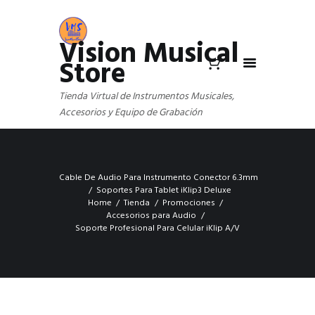
Vision Musical
Store
Tienda Virtual de Instrumentos Musicales,
Accesorios y Equipo de Grabación
Cable De Audio Para Instrumento Conector 6.3mm
Soportes Para Tablet iKlip3 Deluxe
Home
Tienda
Promociones
Accesorios para Audio
Soporte Profesional Para Celular iKlip A/V