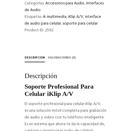
cantidad
Categorías:
Accesorios para Audio
,
Interfaces
de Audio
Etiquetas:
ik multimedia
,
iKlip A/V
,
interface
de audio para celular
,
soporte para celular
Product ID:
2592
DESCRIPCIÓN
VALORACIONES (0)
Descripción
Soporte Profesional Para
Celular iKlip A/V
El soporte profesional para celular iKlip A/V,
es una solución móvil completa para grabación
de audio y video con tu teléfono inteligente.
Es un sistema que ahora te da la capacidad de,
capturar y monitorear audio de calidad