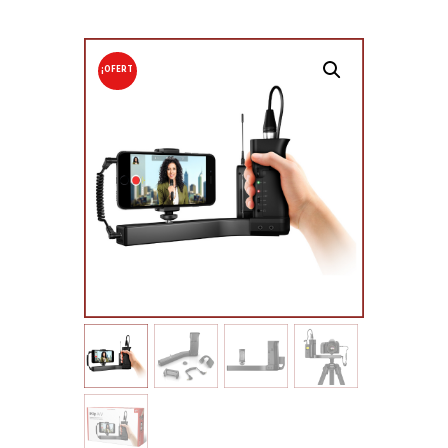
¡OFERT
A!