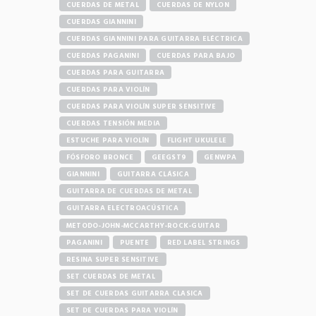
CUERDAS DE METAL
CUERDAS DE NYLON
CUERDAS GIANNINI
CUERDAS GIANNINI PARA GUITARRA ELÉCTRICA
CUERDAS PAGANINI
CUERDAS PARA BAJO
CUERDAS PARA GUITARRA
CUERDAS PARA VIOLÍN
CUERDAS PARA VIOLÍN SUPER SENSITIVE
CUERDAS TENSIÓN MEDIA
ESTUCHE PARA VIOLÍN
FLIGHT UKULELE
FÓSFORO BRONCE
GEEGST9
GENWPA
GIANNINI
GUITARRA CLÁSICA
GUITARRA DE CUERDAS DE METAL
GUITARRA ELECTROACÚSTICA
METODO-JOHN-MCCARTHY-ROCK-GUITAR
PAGANINI
PUENTE
RED LABEL STRINGS
RESINA SUPER SENSITIVE
SET CUERDAS DE METAL
SET DE CUERDAS GUITARRA CLASICA
SET DE CUERDAS PARA VIOLÍN