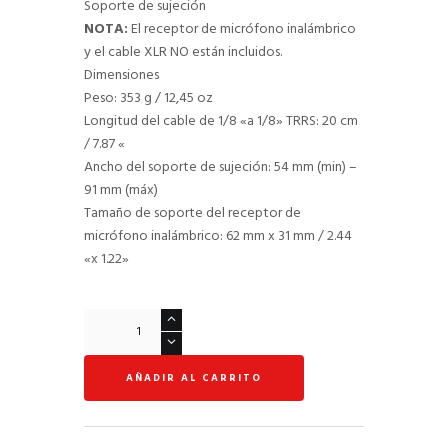
Soporte de sujeción
NOTA:
El receptor de micrófono inalámbrico
y el cable XLR NO están incluidos.
Dimensiones
Peso: 353 g / 12,45 oz
Longitud del cable de 1/8 «a 1/8» TRRS: 20 cm
/ 7.87 «
Ancho del soporte de sujeción: 54 mm (min) –
91 mm (máx)
Tamaño de soporte del receptor de
micrófono inalámbrico: 62 mm x 31 mm / 2.44
«x 1.22»
Soporte
Profesional
Para
AÑADIR AL CARRITO
Celular
iKlip
A/V