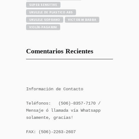
SUPER SENSITIVE
UKULELE DE PLASTICO ABS
UKULELE SOPRANO
VICTOR M BARBA
VIOLÍN-PAGANINI
Comentarios Recientes
Información de Contacto

Teléfonos:   (506)-8357-7170 / 
Mensaje ó llamada vía Whatsapp 
solamente, gracias!

FAX: (506)-2263-2607
