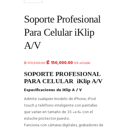
Soporte Profesional
Para Celular iKlip
A/V
₡
150,000.00
El
El
₡
170,500.00
IVA incluído.
precio
precio
SOPORTE PROFESIONAL
original
actual
PARA CELULAR iKlip A/V
era:
es:
₡ 170,500.00.
₡ 150,000.00.
Especificaciones de iKlip A / V
Admite cualquier modelo de iPhone, iPod
touch y teléfono inteligente con pantallas
que varían en tamaño de 3.5 «a 6» con el
estuche protector puesto.
Funciona con cámaras digitales, grabadores de