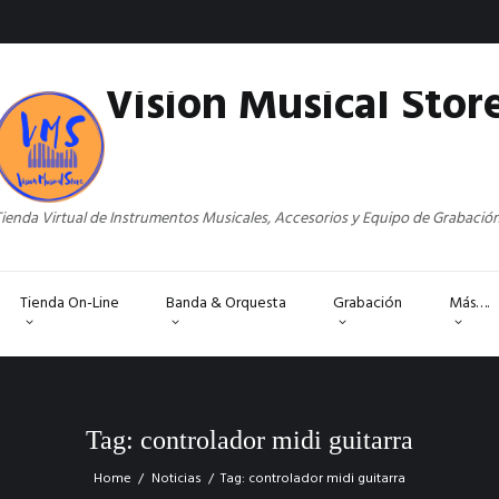
Vision Musical Stor
ienda Virtual de Instrumentos Musicales, Accesorios y Equipo de Grabació
Tienda On-Line
Banda & Orquesta
Grabación
Más….
Tag: controlador midi guitarra
Home
Noticias
Tag: controlador midi guitarra