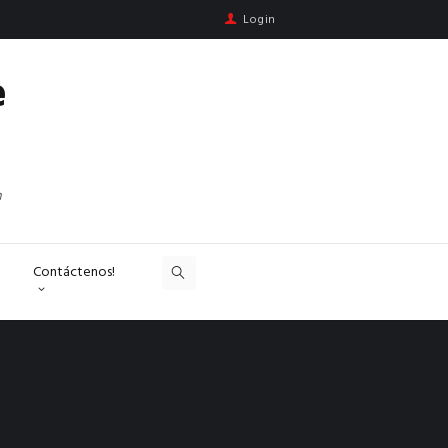
Login
e
n
Contáctenos!