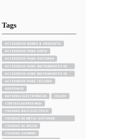
Tags
ACCESORIOS BANDA & ORQUESTA
ACCESORIOS PARA AUDIO
ACCESORIOS PARA GUITARRA
ACCESORIOS PARA INSTRUMENTOS DE
CUERDA Y ARCO
ACCESORIOS PARA INSTRUMENTOS DE
VIENTO
ACCESORIOS PARA TECLADO
AUDÍFONOS
BATERÍAS ELECTRÓNICAS
CELLOS
CONTROLADORES MIDI
CUERDAS BAJO ELÉCTRICO
CUERDAS DE METAL GUITARRA
ACÚSTICA
CUERDAS DE NYLON
CUERDAS GIANNINI