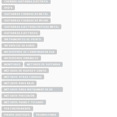
CUERDAS GUITARRA ELÉCTRICA
DVD'S
GUITARRAS CUERDAS DE METAL
GUITARRAS CUERDAS DE NYLON
GUITARRAS ELECTROACÚSTICAS METAL
GUITARRAS ELÉCTRICAS
INSTRUMENTOS DE VIENTO
INTERFACES DE AUDIO
MICRÓFONOS DE CONDENSADOR XLR
MICRÓFONOS DINÁMICOS
MONITORES
MÉTODOS DE GUITARRA
MÉTODOS DE SOLFEO Y CANTO
MÉTODOS OTRAS CUERDAS
MÉTODOS PARA BAJO
MÉTODOS PARA INSTRUMENTOS DE
VIENTO
MÉTODOS PERCUSIÓN
MÉTODOS PIANO Y TECLADO
PERCUSIÓN MENOR
PIANOS DIGITALES
PROMOCIONES