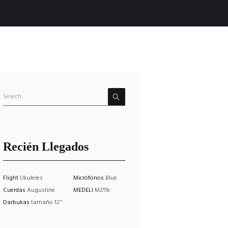
Recién Llegados
Flight
Ukuleles
Micrófonos
Blue
Cuerdas
Augustine
MEDELI
M211k
Darbukas
tamaño 12''