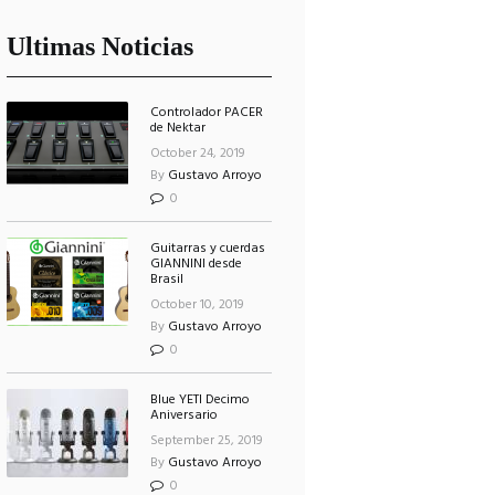
Ultimas Noticias
Controlador PACER
de Nektar
October 24, 2019
By
Gustavo Arroyo
0
Guitarras y cuerdas
GIANNINI desde
Brasil
October 10, 2019
By
Gustavo Arroyo
0
Blue YETI Decimo
Aniversario
September 25, 2019
By
Gustavo Arroyo
0