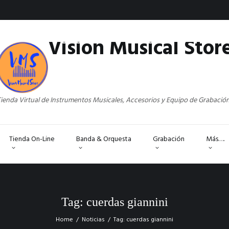
Vision Musical Stor
ienda Virtual de Instrumentos Musicales, Accesorios y Equipo de Grabació
Tienda On-Line
Banda & Orquesta
Grabación
Más….
Tag: cuerdas giannini
Home
Noticias
Tag: cuerdas giannini