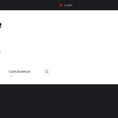
Login
e
n
Contáctenos!