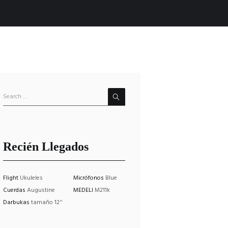
Recién Llegados
Flight
Ukuleles
Micrófonos
Blue
Cuerdas
Augustine
MEDELI
M211k
Darbukas
tamaño 12''