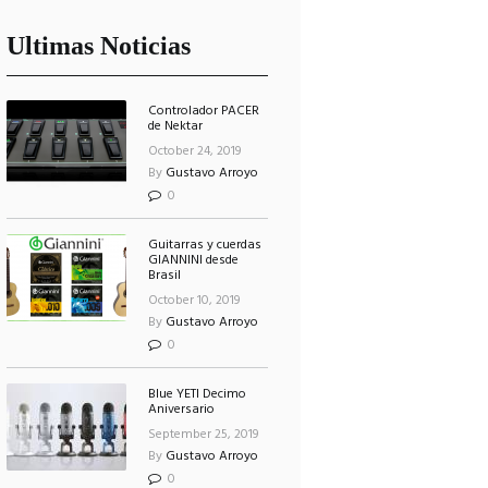
Ultimas Noticias
Controlador PACER
de Nektar
October 24, 2019
By
Gustavo Arroyo
0
Guitarras y cuerdas
GIANNINI desde
Brasil
October 10, 2019
By
Gustavo Arroyo
0
Blue YETI Decimo
Aniversario
September 25, 2019
By
Gustavo Arroyo
0