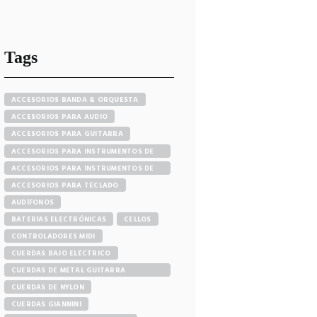
Tags
ACCESORIOS BANDA & ORQUESTA
ACCESORIOS PARA AUDIO
ACCESORIOS PARA GUITARRA
ACCESORIOS PARA INSTRUMENTOS DE
CUERDA Y ARCO
ACCESORIOS PARA INSTRUMENTOS DE
VIENTO
ACCESORIOS PARA TECLADO
AUDÍFONOS
BATERÍAS ELECTRÓNICAS
CELLOS
CONTROLADORES MIDI
CUERDAS BAJO ELÉCTRICO
CUERDAS DE METAL GUITARRA
ACÚSTICA
CUERDAS DE NYLON
CUERDAS GIANNINI