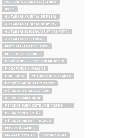
CUERDAS GUITARRA ELÉCTRICA
DVD'S
GUITARRAS CUERDAS DE METAL
GUITARRAS CUERDAS DE NYLON
GUITARRAS ELECTROACÚSTICAS METAL
GUITARRAS ELÉCTRICAS
INSTRUMENTOS DE VIENTO
INTERFACES DE AUDIO
MICRÓFONOS DE CONDENSADOR XLR
MICRÓFONOS DINÁMICOS
MONITORES
MÉTODOS DE GUITARRA
MÉTODOS DE SOLFEO Y CANTO
MÉTODOS OTRAS CUERDAS
MÉTODOS PARA BAJO
MÉTODOS PARA INSTRUMENTOS DE
VIENTO
MÉTODOS PERCUSIÓN
MÉTODOS PIANO Y TECLADO
PERCUSIÓN MENOR
PIANOS DIGITALES
PROMOCIONES