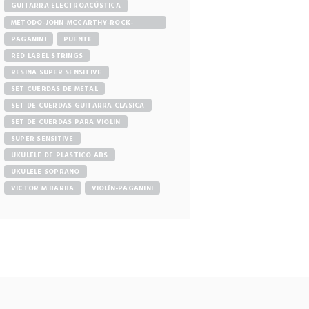
GUITARRA ELECTROACÚSTICA
METODO-JOHN-MCCARTHY-ROCK-
GUITAR
PAGANINI
PUENTE
RED LABEL STRINGS
RESINA SUPER SENSITIVE
SET CUERDAS DE METAL
SET DE CUERDAS GUITARRA CLASICA
SET DE CUERDAS PARA VIOLÍN
SUPER SENSITIVE
UKULELE DE PLASTICO ABS
UKULELE SOPRANO
VICTOR M BARBA
VIOLÍN-PAGANINI