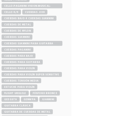
CELLO-PAGANINI-VISION-MUSICAL-
STORE
CELLO 4/4
CUERDAS .009
CUERDAS BAJO 4 CUERDAS GIANNINI
CUERDAS DE METAL
CUERDAS DE NYLON
CUERDAS GIANNINI
CUERDAS GIANNINI PARA GUITARRA
ELÉCTRICA
CUERDAS PAGANINI
CUERDAS PARA BAJO
CUERDAS PARA GUITARRA
CUERDAS PARA VIOLÍN
CUERDAS PARA VIOLÍN SUPER SENSITIVE
CUERDAS TENSIÓN MEDIA
ESTUCHE PARA VIOLÍN
FLIGHT UKULELE
FÓSFORO BRONCE
GEEGST9
GENWPA
GIANNINI
GUITARRA CLÁSICA
GUITARRA DE CUERDAS DE METAL