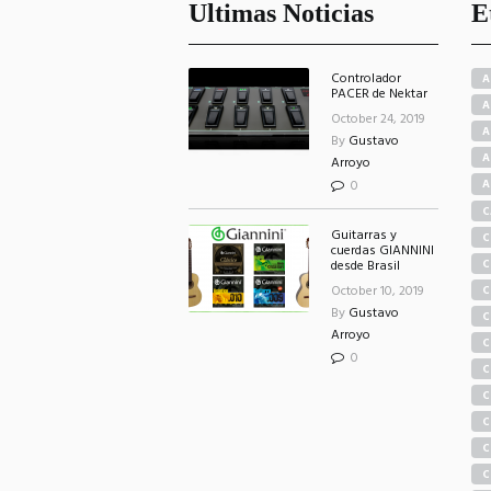
Ultimas Noticias
E
Controlador
A
PACER de Nektar
A
October 24, 2019
A
By
Gustavo
A
Arroyo
0
A
C
Guitarras y
C
cuerdas GIANNINI
C
desde Brasil
October 10, 2019
C
By
Gustavo
C
Arroyo
S
C
0
C
C
C
C
C