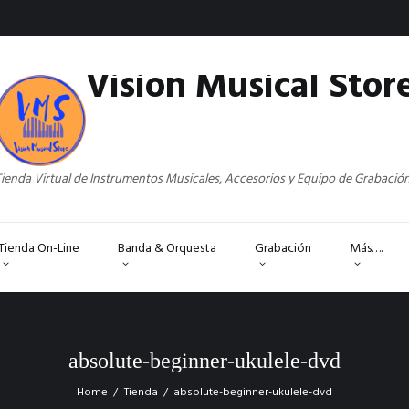
Vision Musical Stor
ienda Virtual de Instrumentos Musicales, Accesorios y Equipo de Grabació
Tienda On-Line
Banda & Orquesta
Grabación
Más….
absolute-beginner-ukulele-dvd
Home
Tienda
absolute-beginner-ukulele-dvd