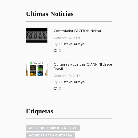
Ultimas Noticias
Controlador PACER de Nektar
October 24, 2019
By
Gustavo Arroyo
0
Guitarras y cuerdas GIANNINI desde
Brasil
October 10, 2019
By
Gustavo Arroyo
0
Etiquetas
ACCESORIO SUPER SENSITIVE
ACORDES PARA GUITARRA