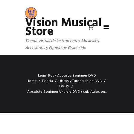
Vision Musical
Store
Tienda Virtual de Instrumentos Musicales,
Accesorios y Equipo de Grabación
Learn Rock Acoustic Beginner DVD
Home
Tienda
Libros y Tutoriales en DVD
DVD's
Absolute Beginner Ukulele DVD ( subtítulos en...