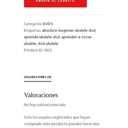
AÑADIR AL CARRITO
DVD
(
subtítulos
en
Categoría:
DVD's
español
Etiquetas:
absolute-beginner-ukulele-dvd
,
)
aprenda-ukulele-dvd
,
aprender-a-tocar-
cantidad
ukulele
,
dvd-ukulele
Product ID:
1603
VALORACIONES (0)
Valoraciones
No hay valoraciones aún.
Solo los usuarios registrados que hayan
comprado este producto pueden hacer una