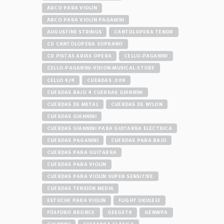
ARCO PARA VIOLÍN
ARCO PARA VIOLÍN PAGANINI
AUGUSTINE STRINGS
CANTOLOPERA TENOR
CD CANTOLOPERA SOPRANO
CD PISTAS ARIAS OPERA
CELLO-PAGANINI
CELLO-PAGANINI-VISION-MUSICAL-STORE
CELLO 4/4
CUERDAS .009
CUERDAS BAJO 4 CUERDAS GIANNINI
CUERDAS DE METAL
CUERDAS DE NYLON
CUERDAS GIANNINI
CUERDAS GIANNINI PARA GUITARRA ELÉCTRICA
CUERDAS PAGANINI
CUERDAS PARA BAJO
CUERDAS PARA GUITARRA
CUERDAS PARA VIOLÍN
CUERDAS PARA VIOLÍN SUPER SENSITIVE
CUERDAS TENSIÓN MEDIA
ESTUCHE PARA VIOLÍN
FLIGHT UKULELE
FÓSFORO BRONCE
GEEGST9
GENWPA