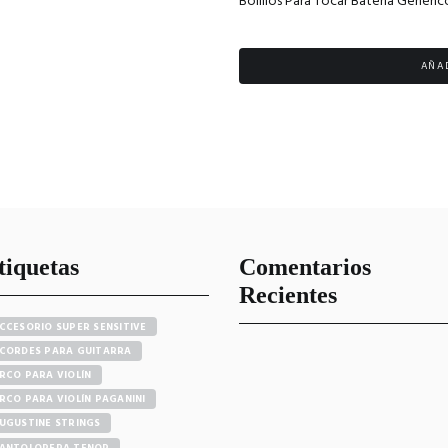
Bolillos Para Tocar Batería Genéric
AÑA
tiquetas
Comentarios
Recientes
CCESORIO SUPER SENSITIVE
CORDES PARA GUITARRA
RCO PARA VIOLÍN
RCO PARA VIOLÍN PAGANINI
UGUSTINE STRINGS
ANTOLOPERA TENOR