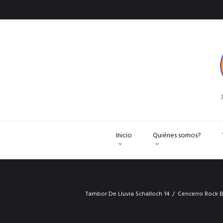
T
Inicio
Quiénes somos?
Tambor De Lluvia Schalloch 14
Cencerro Rock B