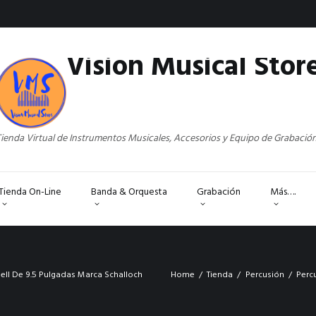
Vision Musical Stor
ienda Virtual de Instrumentos Musicales, Accesorios y Equipo de Grabació
Tienda On-Line
Banda & Orquesta
Grabación
Más….
ell De 9.5 Pulgadas Marca Schalloch
Home
Tienda
Percusión
Perc