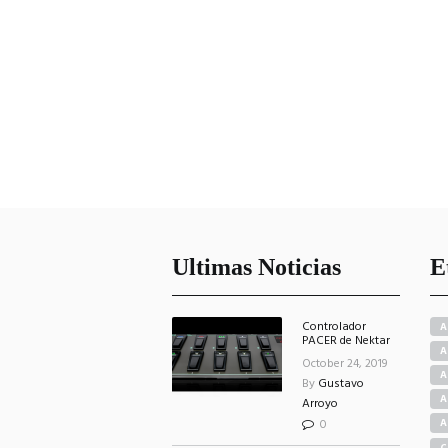
Ultimas Noticias
E
Controlador
A
PACER de Nektar
A
October 24, 2019
A
By
Gustavo
A
Arroyo
0
A
C