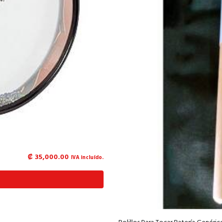
₡
35,000.00
IVA incluído.