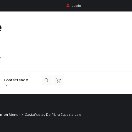
Login
e
n
Contáctenos!
usión Menor
Castañuelas De Fibra Especial Jale