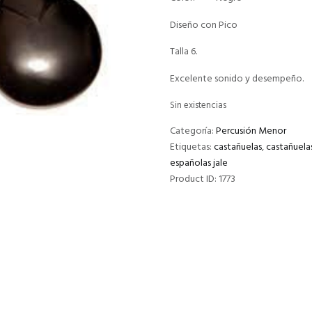
Diseño con Pico
Talla 6.
Excelente sonido y desempeño.
Sin existencias
Categoría:
Percusión Menor
Etiquetas:
castañuelas
,
castañuelas
españolas jale
Product ID:
1773