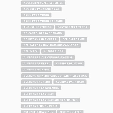
ACCESORIO SUPER SENSITIVE
ACORDES PARA GUITARRA
ARCO PARA VIOLÍN
ARCO PARA VIOLÍN PAGANINI
AUGUSTINE STRINGS
CANTOLOPERA TENOR
CD CANTOLOPERA SOPRANO
CD PISTAS ARIAS OPERA
CELLO-PAGANINI
CELLO-PAGANINI-VISION-MUSICAL-STORE
CELLO 4/4
CUERDAS .009
CUERDAS BAJO 4 CUERDAS GIANNINI
CUERDAS DE METAL
CUERDAS DE NYLON
CUERDAS GIANNINI
CUERDAS GIANNINI PARA GUITARRA ELÉCTRICA
CUERDAS PAGANINI
CUERDAS PARA BAJO
CUERDAS PARA GUITARRA
CUERDAS PARA VIOLÍN
CUERDAS PARA VIOLÍN SUPER SENSITIVE
CUERDAS TENSIÓN MEDIA
ESTUCHE PARA VIOLÍN
FLIGHT UKULELE