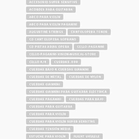
ACCESORIO SUPER SENSITIVE
ACORDES PARA GUITARRA
ARCO PARA VIOLÍN
ARCO PARA VIOLÍN PAGANINI
AUGUSTINE STRINGS
CANTOLOPERA TENOR
CD CANTOLOPERA SOPRANO
CD PISTAS ARIAS OPERA
CELLO-PAGANINI
CELLO-PAGANINI-VISION-MUSICAL-STORE
CELLO 4/4
CUERDAS .009
CUERDAS BAJO 4 CUERDAS GIANNINI
CUERDAS DE METAL
CUERDAS DE NYLON
CUERDAS GIANNINI
CUERDAS GIANNINI PARA GUITARRA ELÉCTRICA
CUERDAS PAGANINI
CUERDAS PARA BAJO
CUERDAS PARA GUITARRA
CUERDAS PARA VIOLÍN
CUERDAS PARA VIOLÍN SUPER SENSITIVE
CUERDAS TENSIÓN MEDIA
ESTUCHE PARA VIOLÍN
FLIGHT UKULELE