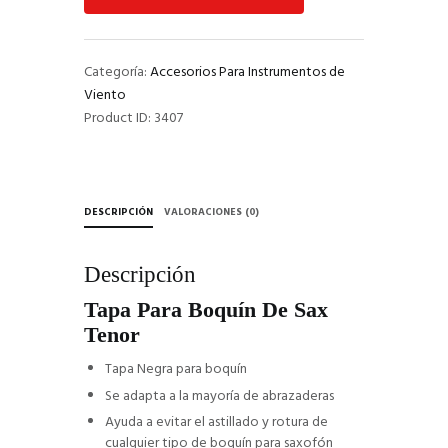
De
Sax
Tenor
cantidad
Categoría:
Accesorios Para Instrumentos de
Viento
Product ID:
3407
DESCRIPCIÓN
VALORACIONES (0)
Descripción
Tapa Para Boquín De Sax
Tenor
Tapa Negra para boquín
Se adapta a la mayoría de abrazaderas
Ayuda a evitar el astillado y rotura de
cualquier tipo de boquín para saxofón