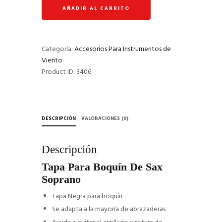
Boquín
AÑADIR AL CARRITO
De
Sax
Soprano
cantidad
Categoría:
Accesorios Para Instrumentos de
Viento
Product ID:
3406
DESCRIPCIÓN
VALORACIONES (0)
Descripción
Tapa Para Boquín De Sax
Soprano
Tapa Negra para boquín
Se adapta a la mayoría de abrazaderas